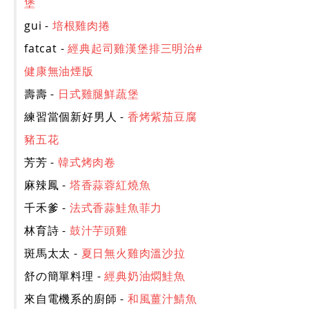
堡
gui -
培根雞肉捲
fatcat -
經典起司雞漢堡排三明治#
健康無油煙版
壽壽 -
日式雞腿鮮蔬堡
練習當個新好男人 -
香烤紫茄豆腐
豬五花
芳芳 -
韓式烤肉卷
麻辣鳳 -
塔香蒜蓉紅燒魚
千禾爹 -
法式香蒜鮭魚菲力
林育詩 -
鼓汁芋頭雞
斑馬太太 -
夏日無火雞肉溫沙拉
舒の簡單料理 -
經典奶油燜鮭魚
來自電機系的廚師 -
和風薑汁鯖魚