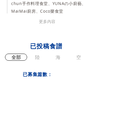
chun手作料理食堂、YUNAの小廚藝、
MaiMai廚房、Coco樂食堂
更多內容
已投稿食譜
全部
陸
海
空
已募集篇數：