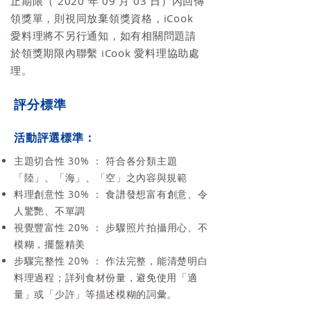
止期限（ 2020 年 09 月 03 日）內回傳
領獎單，則視同放棄領獎資格，iCook
愛料理將不另行通知，如有相關問題請
於領獎期限內聯繫 iCook 愛料理協助處
理。
評分標準
活動評選標準：
主題切合性 30% ： 符合各分類主題
「陸」、「海」、「空」之內容與規範
料理創意性 30% ： 食譜發想富有創意、令
人驚艷、不單調
視覺豐富性 20% ： 步驟照片拍攝用心、不
模糊，擺盤精美
步驟完整性 20% ： 作法完整，能清楚明白
料理過程；詳列食材份量，避免使用「適
量」或「少許」等描述模糊的詞彙。