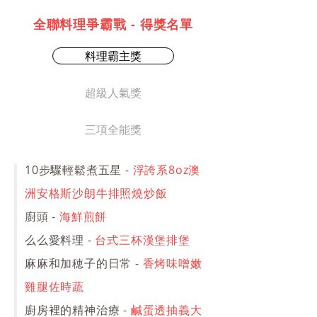
全聯料理爭霸戰 - 得獎名單
料理霸主獎
超級人氣獎
三項全能獎
10步驟輕鬆煮五星 -
浮誇系8oz澳
洲安格斯沙朗牛排照燒炒飯
廚頭 -
海鮮煎餅
么么愛料理 -
台式三杯漢堡排堡
麻麻和加穂子的日常 -
香烤味噌嫩
雞腿佐時蔬
廚房裡的精神治療 -
鹹蛋透抽義大