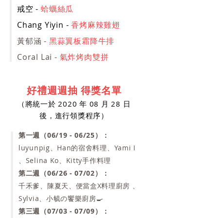
戒空 -
蛤蠣絲瓜
Chang Yiyin -
香烤麻辣雞翅
黃郁涵 -
黑蒜翼板霜降牛排
Coral Lai -
氣炸烤肉雙拼
好禮週週抽 得獎名單
（將統一於 2020 年 08 月 28 日
後，進行領獎程序）
第一週（06/19 - 06/25）：
luyunpig、Han的宿舍料理、Yami I
、Selina Ko、Kitty手作料理
第二週（06/26 - 07/02）：
千禾爹、陳夏天、便當盒X料理廚房 、
Sylvia、小毓の饗樂廚房🍳
第三週（07/03 - 07/09）：