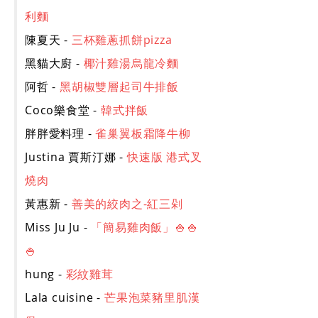
利麵
陳夏天 -
三杯雞蔥抓餅pizza
黑貓大廚 -
椰汁雞湯烏龍冷麵
阿哲 -
黑胡椒雙層起司牛排飯
Coco樂食堂 -
韓式拌飯
胖胖愛料理 -
雀巢翼板霜降牛柳
Justina 賈斯汀娜 -
快速版 港式叉
燒肉
黃惠新 -
善美的絞肉之-紅三剁
Miss Ju Ju -
「簡易雞肉飯」🍚🍚
🍚
hung -
彩紋雞茸
Lala cuisine -
芒果泡菜豬里肌漢